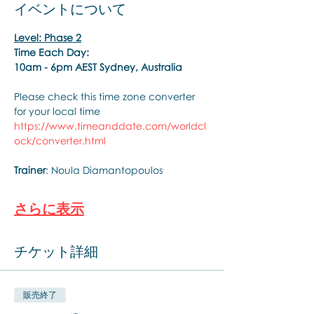
イベントについて
Level: Phase 2
Time Each Day:
10am - 6pm AEST Sydney, Australia
Please check this time zone converter 
for your local time
https://www.timeanddate.com/worldcl
ock/converter.html
Trainer
: Noula Diamantopoulos
さらに表示
チケット詳細
販売終了