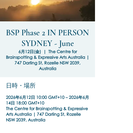
BSP Phase 2 IN PERSON
SYDNEY - June
6月12日(金)
  |  
The Centre for
Brainspotting & Expressive Arts Australia |
747 Darling St, Rozelle NSW 2039,
Australia
日時・場所
2026年6月12日 10:00 GMT+10 – 2026年6月
14日 18:00 GMT+10
The Centre for Brainspotting & Expressive
Arts Australia | 747 Darling St, Rozelle
NSW 2039, Australia