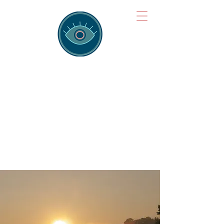
Brainspotting
Training Hub
Training Hearts and Minds from
Singapore to Sydney, Athens to
Auckland and into the shared
field of human healing.