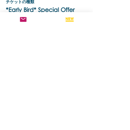
チケットの種類
*Early Bird* Special Offer
詳細を見る
価格
A$1,170.00
このイベントをシェア
Contact us if you have more questions
about our Brainspotting Trainings and
Hub.