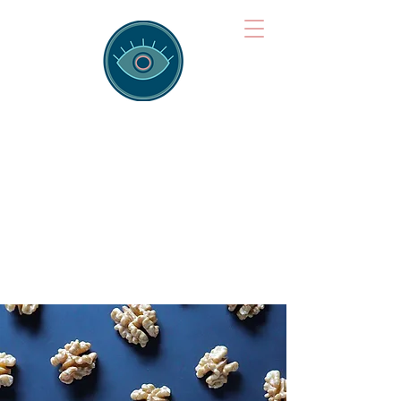
Brainspotting
Training Hub
Training Hearts and Minds from
Singapore to Sydney, Athens to
Auckland and into the shared
field of human healing.