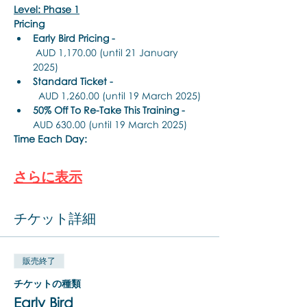
Level: Phase 1
Pricing
Early Bird Pricing -
 AUD 1,170.00 (until 21 January 
2025)
Standard Ticket -
  AUD 1,260.00 (until 19 March 2025)
50% Off To Re-Take This Training - 
AUD 630.00 (until 19 March 2025)
Time Each Day:
さらに表示
チケット詳細
販売終了
チケットの種類
Early Bird