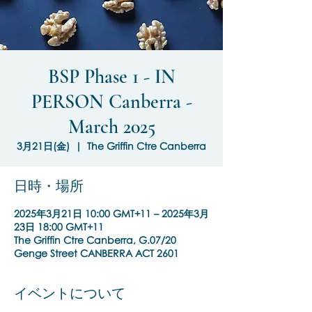
BSP Phase 1 - IN
PERSON Canberra -
March 2025
3月21日(金)
  |  
The Griffin Ctre Canberra
日時・場所
2025年3月21日 10:00 GMT+11 – 2025年3月
23日 18:00 GMT+11
The Griffin Ctre Canberra, G.07/20
Genge Street CANBERRA ACT 2601
イベントについて