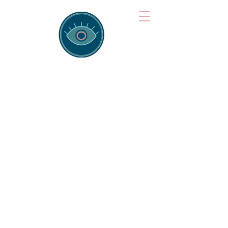
Brainspotting
Training Hub
Training Hearts and Minds from
Singapore to Sydney, Athens to
Auckland and into the shared
field of human healing.