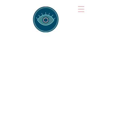
Brainspotting
Training Hub
Training Hearts and Minds from
Singapore to Sydney, Athens to
Auckland and into the shared
field of human healing.