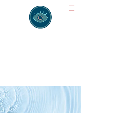
Brainspotting
Training Hub
Training Hearts and Minds from
Singapore to Sydney, Athens to
Auckland and into the shared
field of human healing.