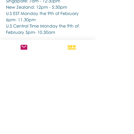
Singapore: 7am - 12:30pm
New Zealand: 12pm - 5:30pm 
U.S EST Monday the 9th of February 
6pm- 11.30pm
U.S Central Time Monday the 9th of 
February 5pm- 10.30am
แสดงเพิ่มเติม
แชร์อีเวนท์นี้
Contact us if you have more questions
about our Brainspotting Trainings and
Hub.
subscribe to newsletter