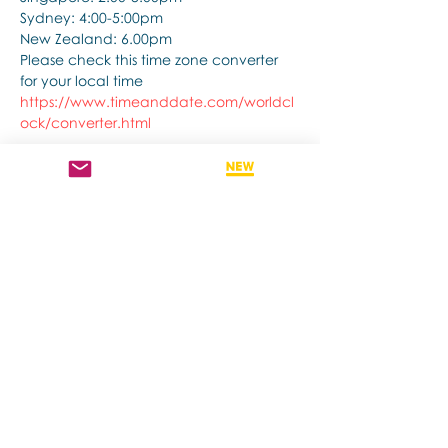
Sydney: 4:00-5:00pm
New Zealand: 6.00pm
Please check this time zone converter 
for your local time
https://www.timeanddate.com/worldcl
ock/converter.html
แสดงเพิ่มเติม
แชร์อีเวนท์นี้
Contact us if you have more questions
about our Brainspotting Trainings and
Hub.
subscribe to newsletter