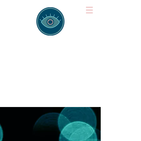
Brainspotting
Training Hub
Training Hearts and Minds from
Singapore to Sydney, Athens to
Auckland and into the shared
field of human healing.