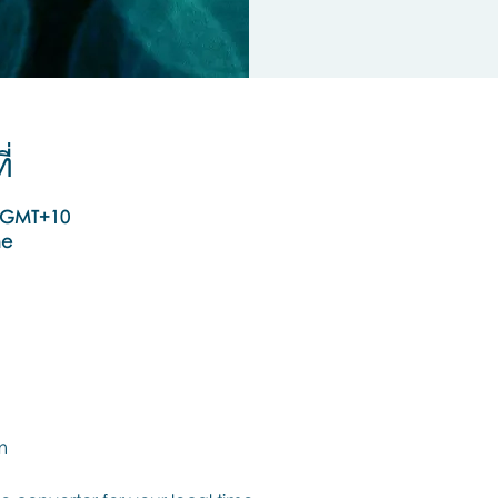
่
0 GMT+10
ne
m
m