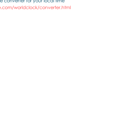
e converter for your local time
.com/worldclock/converter.html
Contact us if you have more
questions about our Brainspotting
Trainings and Hub.