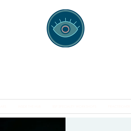
spotting Traini
s and Minds from Singapore to Sydney, Athens to Au
the shared field of human healing.
NARS
INSIDE THE HUB
BSP SPECIALITY WORKSHOPS
PRACTITIONER