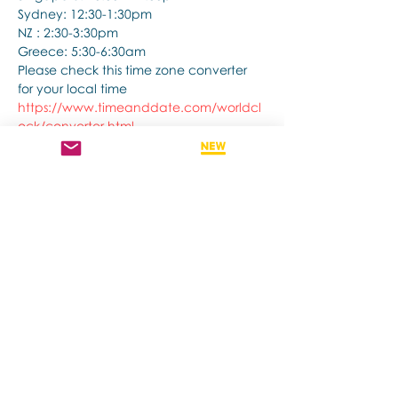
Sydney: 12:30-1:30pm
NZ : 2:30-3:30pm
Greece: 5:30-6:30am
Please check this time zone converter 
for your local time
https://www.timeanddate.com/worldcl
ock/converter.html
แสดงเพิ่มเติม
แชร์อีเวนท์นี้
Contact us if you have more questions
about our Brainspotting Trainings and
Hub.
subscribe to newsletter