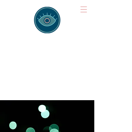
Brainspotting
Training Hub
Training Hearts and Minds from
Singapore to Sydney, Athens to
Auckland and into the shared
field of human healing.