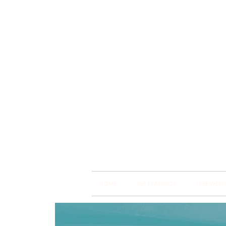
Brain
Training Heart
HOME
BSP TRAININGS
FREE WEBI