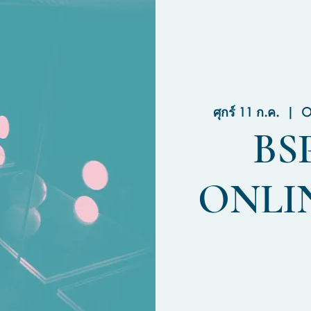
ศุกร์ 11 ก.ค.
  |  
O
BSP
ONLIN