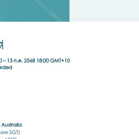
่
0 – 13 ก.ค. 2568 18:00 GMT+10
orded
Australia
ore SGT)