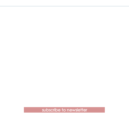
Contact us if you have more
questions about our Brainspotting
Trainings and Hub.
subscribe to newsletter