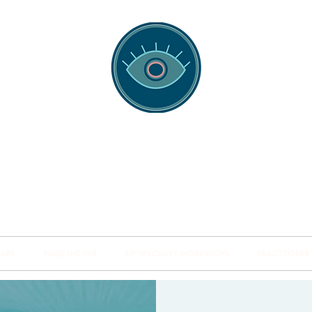
spotting Traini
s and Minds from Singapore to Sydney, Athens to Au
the shared field of human healing.
NARS
INSIDE THE HUB
BSP SPECIALITY WORKSHOPS
PRACTITIONER