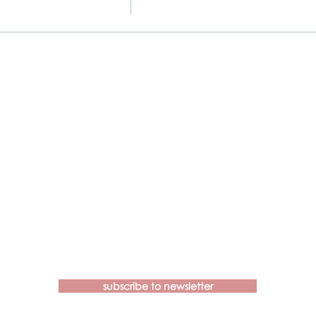
Contact us if you have more
questions about our Brainspotting
Trainings and Hub.
subscribe to newsletter