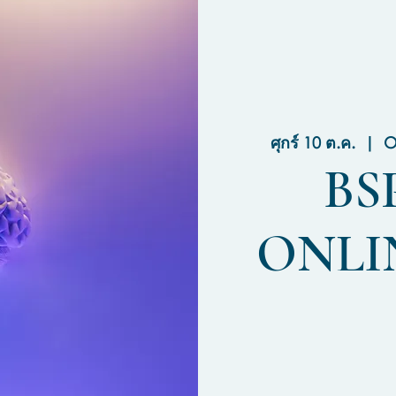
ศุกร์ 10 ต.ค.
  |  
O
BSP
ONLIN