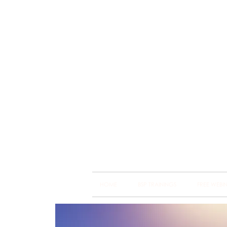
Brain
Training Heart
HOME
BSP TRAININGS
FREE WEBI