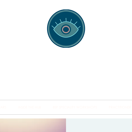
spotting Traini
s and Minds from Singapore to Sydney, Athens to Au
the shared field of human healing.
NARS
INSIDE THE HUB
BSP SPECIALITY WORKSHOPS
PRACTITIONER