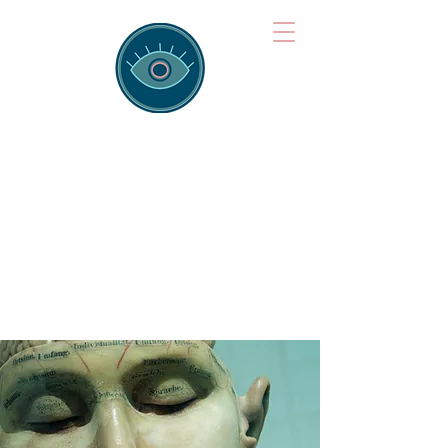
Brainspotting
Training Hub
Training Hearts and Minds from
Singapore to Sydney, Athens to
Auckland and into the shared
field of human healing.