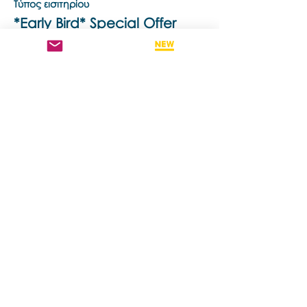
Τύπος εισιτηρίου
*Early Bird* Special Offer
Περισσότερες πληροφορίες
Τιμή
1.170,00 A$
Κοινή χρήση αυτής της εκδήλωσης
Contact us if you have more questions
about our Brainspotting Trainings and
Hub.