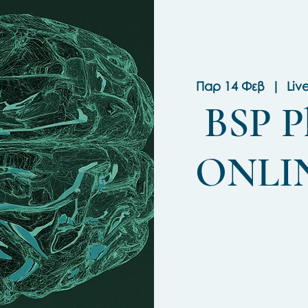
Παρ 14 Φεβ
  |  
Liv
BSP P
ONLIN