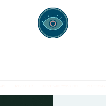
spotting Traini
s and Minds from Singapore to Sydney, Athens to Au
the shared field of human healing.
NARS
INSIDE THE HUB
BSP SPECIALITY WORKSHOPS
PRACTITIONER