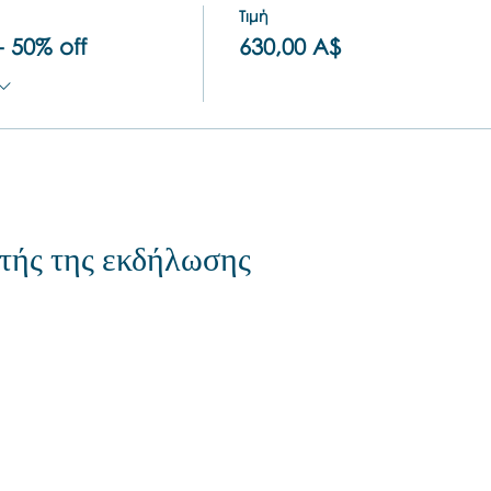
Τιμή
- 50% off
630,00 A$
τής της εκδήλωσης
Contact us if you have more
questions about our Brainspotting
Trainings and Hub.