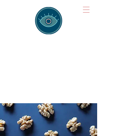
Brainspotting
Training Hub
Training Hearts and Minds from
Singapore to Sydney, Athens to
Auckland and into the shared
field of human healing.